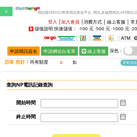
☰
簡訊購SMSGO專業簡訊發送平台: 簡訊,多媒體簡訊,API簡訊,
登入
│
加入會員
│
消費方式
│
線上客服
│
常
儲值說明
快速儲值： ‧
100 元
‧
500 元
‧
1000 元
‧
2
深色：
申請簡訊簽名
申請網址白名單
線上客服
訪客 您好 !
尚有額度
點
需要儲值
查詢NP電訊記錄
查詢
calendar_month
開始時間
calendar_month
終止時間