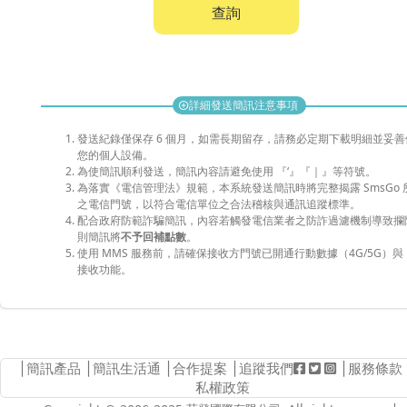
查詢
詳細發送簡訊注意事項
add_circle
發送紀錄僅保存 6 個月，如需長期留存，請務必定期下載明細並妥善
您的個人設備。
為使簡訊順利發送，簡訊內容請避免使用 『‘』『｜』等符號。
為落實《電信管理法》規範，本系統發送簡訊時將完整揭露 SmsGo 
之電信門號，以符合電信單位之合法稽核與通訊追蹤標準。
配合政府防範詐騙簡訊，內容若觸發電信業者之防詐過濾機制導致攔
則簡訊將
不予回補點數
。
使用 MMS 服務前，請確保接收方門號已開通行動數據（4G/5G）與 
接收功能。
│
簡訊產品
│
簡訊生活通
│
合作提案
│追蹤我們
│
服務條款
私權政策