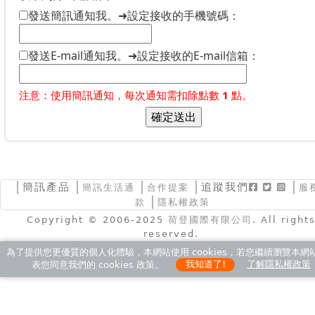
發送簡訊通知我。➜設定接收的手機號碼：
發送E-mail通知我。➜設定接收的E-mail信箱：
注意：使用簡訊通知，每次通知需扣除點數
1
點。
│
簡訊產品
│
│
│追蹤我們
│
簡訊生活通
合作提案
服
│
款
隱私權政策
Copyright © 2006-2025
荷登國際有限公司
. All right
reserved.
為了提供您更優質的個人化體驗，本網站使用 cookies，若您繼續瀏覽本網
表您同意我們的 cookies 政策。
我知道了!
了解隱私權政策