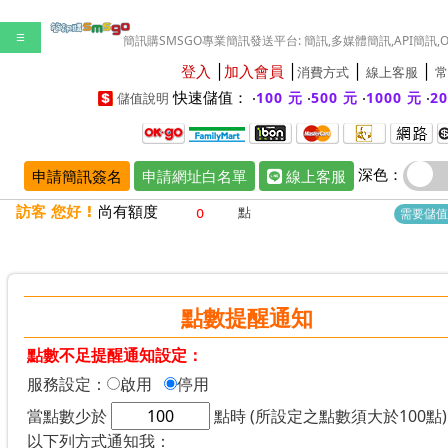
☰
簡訊購SMSGO專業簡訊發送平台: 簡訊,多媒體簡訊,API簡訊,
登入
│
加入會員
│
│
│
消費方式
線上客服
常
快速儲值： ‧
‧
‧
‧
100 元
500 元
1000 元
2
儲值說明
深色：
申請簡訊簽名
申請網址白名單
線上客服
訪客 您好 !
尚有額度
點
需要儲值
點數提醒通知
點數不足提醒通知設定：
服務設定：
啟用
停用
當點數少於
點時 (所設定之點數須大於100點
以下列方式通知我：