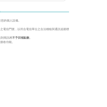
於您的個人設備。
配發之電信門號，以符合電信單位之合法稽核與通訊追蹤標
該則簡訊將
不予回補點數
。
 接收功能。