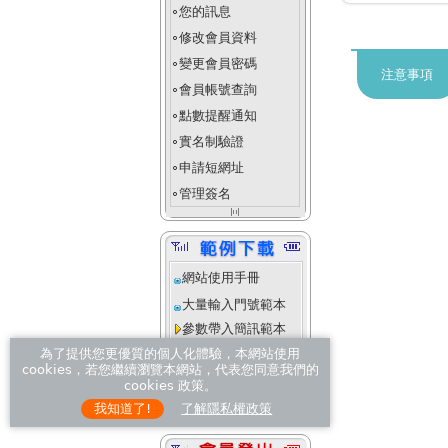
您的訊息
fiber_manual_record
修改會員資料
fiber_manual_record
變更會員密碼
fiber_manual_record
注意事項
會員帳號查詢
fiber_manual_record
點數提醒通知
fiber_manual_record
實名制驗證
fiber_manual_record
申請短網址
fiber_manual_record
管理簽名
fiber_manual_record
align_justify_space_even
網站使用手冊
大量輸入門號範本
參數帶入簡訊範本
操作說明
為了提供您更優質的個人化體驗，本網站使用
cookies，若您繼續瀏覽本網站，代表您同意我們的
進階客製化範本
cookies 政策。
操作說明
我知道了!
了解隱私權政策