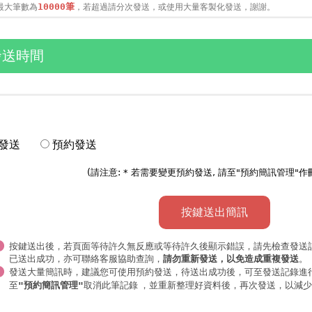
最大筆數為
，若超過請分次發送，或使用大量客製化發送，謝謝。
10000筆
發送時間
發送
預約發送
(請注意: * 若需要變更預約發送, 請至"
預約簡訊管理
"作
按鍵送出簡訊
按鍵送出後，若頁面等待許久無反應或等待許久後顯示錯誤，請先檢查發送
已送出成功，亦可聯絡客服協助查詢，
。
請勿重新發送，以免造成重複發送
發送大量簡訊時，
，待送出成功後，可至發送記錄進
建議您可使用預約發送
至
取消此筆記錄 ，並重新整理好資料後，再次發送，以減
"預約簡訊管理"