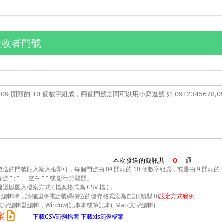
接收者門號
本次發送的簡訊共
通
送的門號貼入輸入框即可，每個門號由 09 開頭的 10 個數字組成，或是由 9 開頭的 
號 " ; " 、 空白 " " 或 斷行分隔開。
議以匯入檔案方式 ( 檔案格式為 CSV 檔 )，
xcel 編輯時，請確認將電話號碼欄位的儲存格式設為自訂(類型:0)
設定方式範例
用文字編輯器編輯，Window(記事本或筆記本), Mac(文字編輯)
upload_file
案
下載CSV範例檔案
下載xls範例檔案