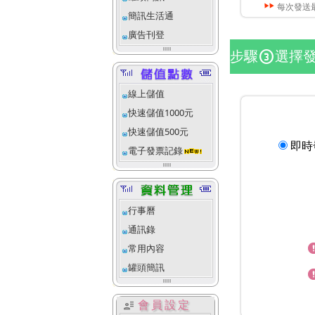
每次發送
簡訊生活通
廣告刊登
步驟
選擇
counter_3
線上儲值
快速儲值1000元
快速儲值500元
即時
電子發票記錄
行事曆
通訊錄
常用內容
罐頭簡訊
user_attributes
會員設定