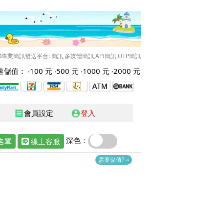
O專業簡訊發送平台: 簡訊,多媒體簡訊,API簡訊,OTP簡訊
儲值： ‧
100 元
‧
500 元
‧
1000 元
‧
2000 元
會員設定
登入
receipt
account_circle
深色：
名單
線上客服
需要儲值?→