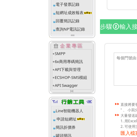
電子發票記錄
短網址成效報表
回覆簡訊記錄
步驟
輸入
counter_2
查詢NP電訊記錄
account_balance
企業專區
SMPP
fiber_manual_record
6x商用專碼簡訊
fiber_manual_record
API下載與管理
fiber_manual_record
ECSHOP-SMS模組
fiber_manual_record
API Swagger
fiber_manual_record
align_justify_space_even
直接將要發
" 、 小寫分
Line智能機器人
大量發送建
申請短網址
1. 用E
2. 可使
簡訊折價券
匯入檔
罐頭簡訊