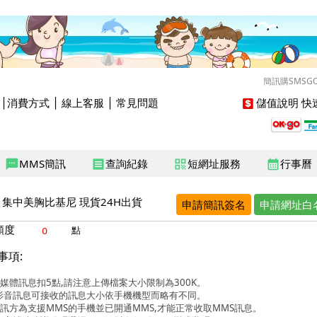
簡訊購SMSG
│
消費方式
│
線上客服
│
常見問題
儲值說明
快速
MMS簡訊
查詢紀錄
短網址服務
行事曆
sms
receipt
qr_code
calendar_month
集中美胸比基尼 現貨24H出貨
申請簡訊簽名
申請網址白
額度
點
事項:
媒體訊息扣5點,請注意上傳檔案大小限制為300K。
影音訊息可接收的訊息大小依手機機型而略有不同。
訊方為支援MMS的手機並已開通MMS,才能正常收取MMS訊息。