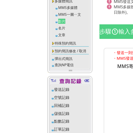
多媒體簡訊
MMS發送
MMS多媒
MMS多媒體
日除外)。
MMS一圖ㄧ文
影片
名片
步驟
輸入
counter_1
文章
特殊預約簡訊
預約簡訊修改 / 取消
・發送一則扣
・MMS發送
彈出式簡訊
查詢NP電信
MMS寄
發送記錄
空號記錄
回補記錄
儲值記錄
點數記錄
訂單記錄