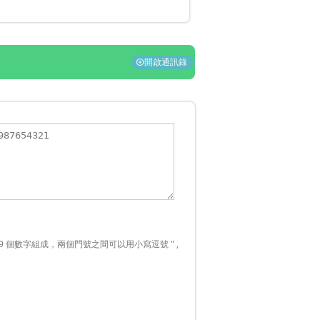
開啟通訊錄
add_circle
9 個數字組成，兩個門號之間可以用小寫逗號 " ,