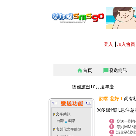
登入
│
加入會員
首頁
發送簡訊
home
sms
德國施巴10月週年慶
訪客 您好 !
尚有
※多媒體訊息注意
文字簡訊
台灣
國際
發送一則多
每則MMS
客製化文字簡訊
請先確認收