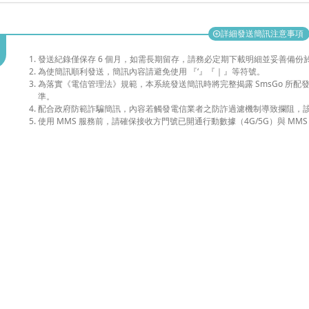
詳細發送簡訊注意事項
add_circle
發送紀錄僅保存 6 個月，如需長期留存，請務必定期下載明細並妥善備份
為使簡訊順利發送，簡訊內容請避免使用 『‘』『｜』等符號。
為落實《電信管理法》規範，本系統發送簡訊時將完整揭露 SmsGo 所
準。
配合政府防範詐騙簡訊，內容若觸發電信業者之防詐過濾機制導致攔阻，
使用 MMS 服務前，請確保接收方門號已開通行動數據（4G/5G）與 MMS