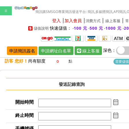
☰
簡訊購SMSGO專業簡訊發送平台: 簡訊,多媒體簡訊,API簡訊,
登入
│
加入會員
│
│
│
消費方式
線上客服
常
快速儲值： ‧
‧
‧
‧
100 元
500 元
1000 元
2
儲值說明
深色：
申請簡訊簽名
申請網址白名單
線上客服
訪客 您好 !
尚有額度
點
需要儲值
發送記錄
查詢
calendar_month
開始時間
calendar_month
終止時間
手機號碼