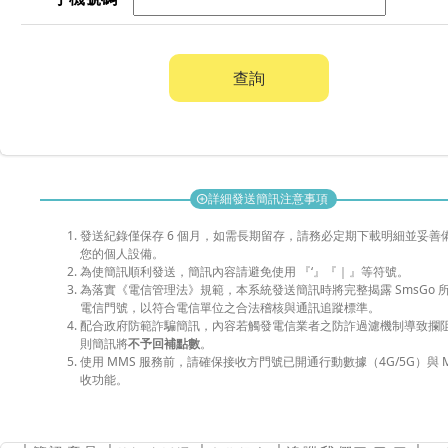
查詢
詳細發送簡訊注意事項
add_circle
發送紀錄僅保存 6 個月，如需長期留存，請務必定期下載明細並妥善
您的個人設備。
為使簡訊順利發送，簡訊內容請避免使用 『‘』『｜』等符號。
為落實《電信管理法》規範，本系統發送簡訊時將完整揭露 SmsGo 
電信門號，以符合電信單位之合法稽核與通訊追蹤標準。
配合政府防範詐騙簡訊，內容若觸發電信業者之防詐過濾機制導致攔
則簡訊將
不予回補點數
。
使用 MMS 服務前，請確保接收方門號已開通行動數據（4G/5G）與 M
收功能。