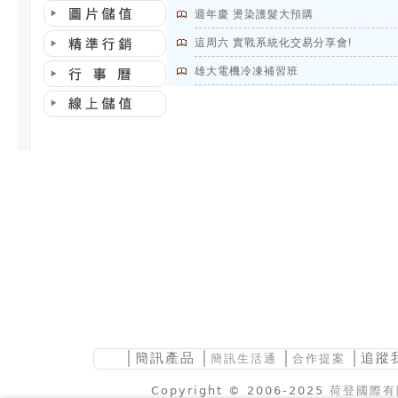
週年慶 燙染護髮大預購
這周六 實戰系統化交易分享會!
雄大電機冷凍補習班
│
簡訊產品
│
│
│追蹤
簡訊生活通
合作提案
Copyright © 2006-2025
荷登國際有