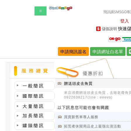
☰
簡訊購SMSGO專
登入
快速儲
儲值說明
申請簡訊簽名
申請網址白名單
贈送頭皮去角質
來店消費贈送頭皮去角質，去除老廢角
0922638217(line：eeeva)
買賣新舊車專人服務
拓荒者休閒用品史上最強出清活動