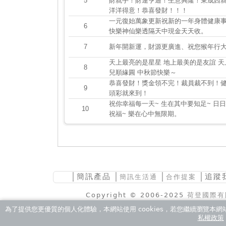
5
財就手！財運亨通！生意興隆！東成西
洋洋得意！恭喜發財！！！
一元復始萬象更新祝新的一年身體健康
6
快樂神仙樂透隔天中現金天天收。
7
新年開新運，財源更廣進、祝您猴年行
天上最亮的是星星 地上最美的是友誼 天上
8
兒順緣圓 中秋節快樂～
恭喜發財！獎金領不完！裁員裁不到！
9
頭彩就來到！
祝你幸福每一天~ 生在其中要知足~ 日
10
祝福~ 樂在心中無限期。
│
簡訊產品
│
│
│追蹤
簡訊生活通
合作提案
Copyright © 2006-2025
荷登國際有
為了提供您更優質的個人化體驗，本網站使用 cookies，若您繼續瀏覽本網站，
私權政策