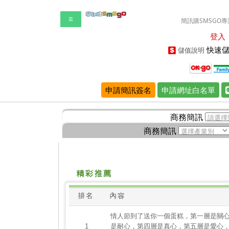
☰
簡訊購SMSGO專
登入
快速儲
儲值說明
申請簡訊簽名
申請網址白名單
商務簡訊
商務簡訊
情人節到了送你一個蛋糕，第一層是關
1
是耐心，第四層是真心，第五層是愛心