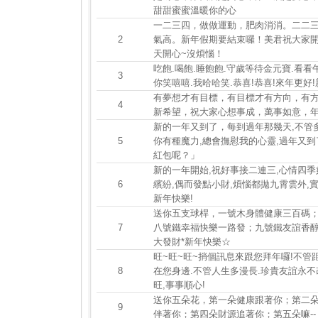
甜甜蜜蜜溫暖你的心
一二三四，做做運動，肥肉消消。二二
2
氣高。新年假期要結束囉！美君祝大家
天開心~沒煩惱！
吃飽.喝飽.睡飽飽.守歲等待金元寶.看看
3
你笑嘻嘻.我哈哈笑.恭喜!恭喜!來年更好!
有夢想才有目標，有目標才有方向，有
4
新希望，祝大家心想事成，萬事如意，年薪百
新的一年又到了，每到過年那幾天,不管
5
你有種魔力,總會撫慰我的心靈,過年又
紅包呢？」
新的一年開始,祝好事接二連三,心情四季
6
繽紛,偶而發點小財,煩惱都拋九霄雲外,
新年快樂!
送你五支球桿，一號木身體健康三百碼
7
八號鐵幸福快樂一路發；九號鐵友誼香
大發財*新年快樂☆
旺~旺~旺~捎個訊息來跟您拜年囉!不管
8
在您身邊.不管人生多漫長.珍貴友誼永不
旺,事事順心!
送你五朵花，第一朵健康跟著你；第二
9
伴著你；第四朵財源追著你；第五朵嘛-