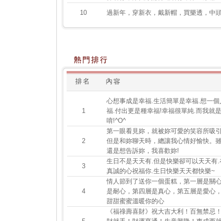
10
過新年，穿新衣，戴新帽，買樂透，中
心想事成是幸福.生活簡單是幸福.想一個
1
福.付出更是種幸福!幸福很單純.而我就
唷!^O^
第一眼看見妳，就被妳可愛的笑容所吸
2
但是和妳聊天時，總讓我心情好愉快。
還是想告訴妳，我喜歡妳!
生日不是天天有.但是快樂卻可以天天有.
3
真誠的心祝福你.生日快樂天天都快樂~
情人節到了送你一個蛋糕，第一層是關
4
是耐心，第四層是真心，第五層是愛心
甜甜蜜蜜溫暖你的心
《福祿壽喜財》祝大吉大利！百無禁忌